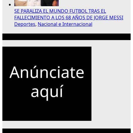
SE PARALIZA EL MUNDO FUTBOL TRAS EL
FALLECIMIENTO A LOS 68 AÑOS DE JORGE MESSI
Deportes
,
Nacional e Internacional
Publicidad 300×250
Categorías