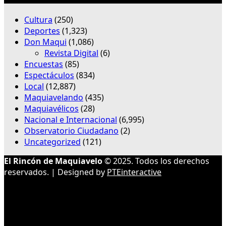
Cultura
(250)
Deportes
(1,323)
Don Maqui
(1,086)
Revista Digital
(6)
Encuestas
(85)
Espectáculos
(834)
Local
(12,887)
Maquiavelando
(435)
Maquiavélicos
(28)
Nacional e Internacional
(6,995)
Observatorio Ciudadano
(2)
Uncategorized
(121)
El Rincón de Maquiavelo
© 2025. Todos los derechos
reservados. | Designed by
PTEinteractive