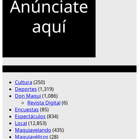
Categorías
Cultura
(250)
Deportes
(1,319)
Don Maqui
(1,086)
Revista Digital
(6)
Encuestas
(85)
Espectáculos
(834)
Local
(12,853)
Maquiavelando
(435)
Maquiavélicos
(28)