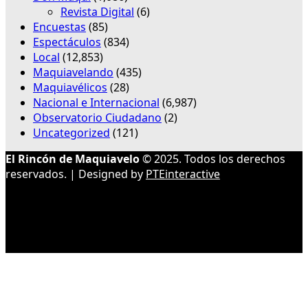
Revista Digital
(6)
Encuestas
(85)
Espectáculos
(834)
Local
(12,853)
Maquiavelando
(435)
Maquiavélicos
(28)
Nacional e Internacional
(6,987)
Observatorio Ciudadano
(2)
Uncategorized
(121)
El Rincón de Maquiavelo
© 2025. Todos los derechos
reservados. | Designed by
PTEinteractive