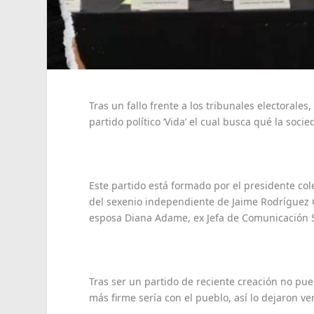
Tras un fallo frente a los tribunales electorales,
partido político ‘Vida’ el cual busca qué la socie
Este partido está formado por el presidente co
del sexenio independiente de Jaime Rodríguez C
esposa Diana Adame, ex Jefa de Comunicación S
Tras ser un partido de reciente creación no pue
más firme sería con el pueblo, así lo dejaron ve