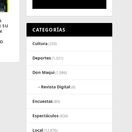
A
 SU
CATEGORÍAS
N
LO
Cultura
(250)
Deportes
(1,321)
Don Maqui
(1,086)
Revista Digital
(6)
Encuestas
(85)
Espectáculos
(834)
Local
(12,876)