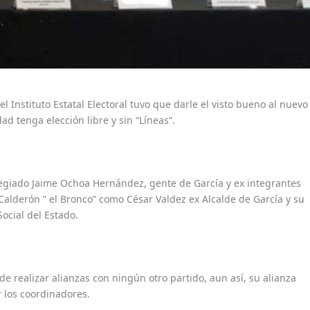
 el Instituto Estatal Electoral tuvo que darle el visto bueno al nuevo
dad tenga elección libre y sin “Líneas”.
legiado Jaime Ochoa Hernández, gente de García y ex integrantes
alderón ” el Bronco” como César Valdez ex Alcalde de García y su
ocial del Estado.
de realizar alianzas con ningún otro partido, aun así, su alianza
r los coordinadores.