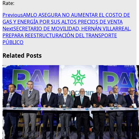
Rate:
Previous
AMLO ASEGURA NO AUMENTAR EL COSTO DE
GAS Y ENERGÍA POR SUS ALTOS PRECIOS DE VENTA
Next
SECRETARIO DE MOVILIDAD, HERNÁN VILLARREAL,
PREPARA REESTRUCTURACIÓN DEL TRANSPORTE
PÚBLICO
Related Posts