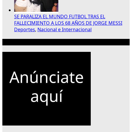
SE PARALIZA EL MUNDO FUTBOL TRAS EL
FALLECIMIENTO A LOS 68 AÑOS DE JORGE MESSI
Deportes
,
Nacional e Internacional
Publicidad 300×250