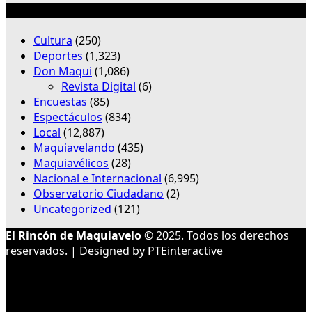
Categorías
Cultura
(250)
Deportes
(1,323)
Don Maqui
(1,086)
Revista Digital
(6)
Encuestas
(85)
Espectáculos
(834)
Local
(12,887)
Maquiavelando
(435)
Maquiavélicos
(28)
Nacional e Internacional
(6,995)
Observatorio Ciudadano
(2)
Uncategorized
(121)
El Rincón de Maquiavelo
© 2025. Todos los derechos
reservados. | Designed by
PTEinteractive