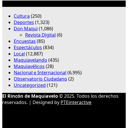
Categorías
Cultura
(250)
Deportes
(1,323)
Don Maqui
(1,086)
Revista Digital
(6)
Encuestas
(85)
Espectáculos
(834)
Local
(12,887)
Maquiavelando
(435)
Maquiavélicos
(28)
Nacional e Internacional
(6,995)
Observatorio Ciudadano
(2)
Uncategorized
(121)
El Rincón de Maquiavelo
© 2025. Todos los derechos
reservados. | Designed by
PTEinteractive