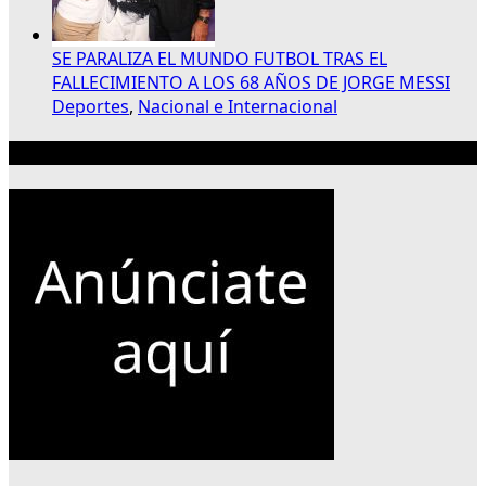
SE PARALIZA EL MUNDO FUTBOL TRAS EL
FALLECIMIENTO A LOS 68 AÑOS DE JORGE MESSI
Deportes
,
Nacional e Internacional
Publicidad 300×250