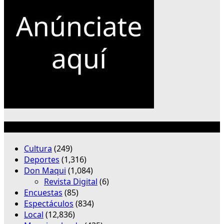
Categorías
Cultura
(249)
Deportes
(1,316)
Don Maqui
(1,084)
Revista Digital
(6)
Encuestas
(85)
Espectáculos
(834)
Local
(12,836)