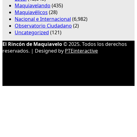
Maquiavelando
(435)
Maquiavélicos
(28)
Nacional e Internacional
(6,982)
Observatorio Ciudadano
(2)
Uncategorized
(121)
El Rincón de Maquiavelo
© 2025. Todos los derechos
reservados. | Designed by
PTEinteractive