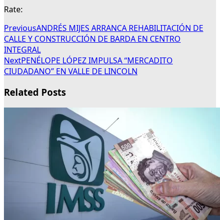
Rate:
Previous
ANDRÉS MIJES ARRANCA REHABILITACIÓN DE
CALLE Y CONSTRUCCIÓN DE BARDA EN CENTRO
INTEGRAL
Next
PENÉLOPE LÓPEZ IMPULSA “MERCADITO
CIUDADANO” EN VALLE DE LINCOLN
Related Posts