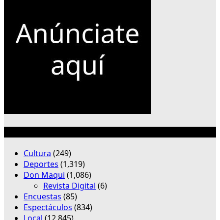
Categorías
Cultura
(249)
Deportes
(1,319)
Don Maqui
(1,086)
Revista Digital
(6)
Encuestas
(85)
Espectáculos
(834)
Local
(12,845)