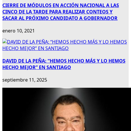
CIERRE DE MÓDULOS EN ACCIÓN NACIONAL A LAS
CINCO DE LA TARDE PARA REALIZAR CONTEOS Y
SACAR AL PRÓXIMO CANDIDATO A GOBERNADOR
enero 10, 2021
DAVID DE LA PEÑA: “HEMOS HECHO MÁS Y LO HEMOS
HECHO MEJOR” EN SANTIAGO
septiembre 11, 2025