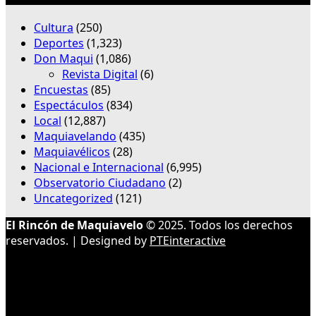
Cultura
(250)
Deportes
(1,323)
Don Maqui
(1,086)
Revista Digital
(6)
Encuestas
(85)
Espectáculos
(834)
Local
(12,887)
Maquiavelando
(435)
Maquiavélicos
(28)
Nacional e Internacional
(6,995)
Observatorio Ciudadano
(2)
Uncategorized
(121)
El Rincón de Maquiavelo
© 2025. Todos los derechos
reservados. | Designed by
PTEinteractive