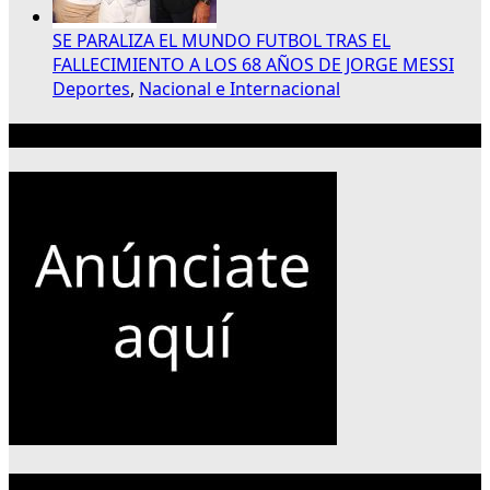
SE PARALIZA EL MUNDO FUTBOL TRAS EL
FALLECIMIENTO A LOS 68 AÑOS DE JORGE MESSI
Deportes
,
Nacional e Internacional
Publicidad 300×250
Categorías