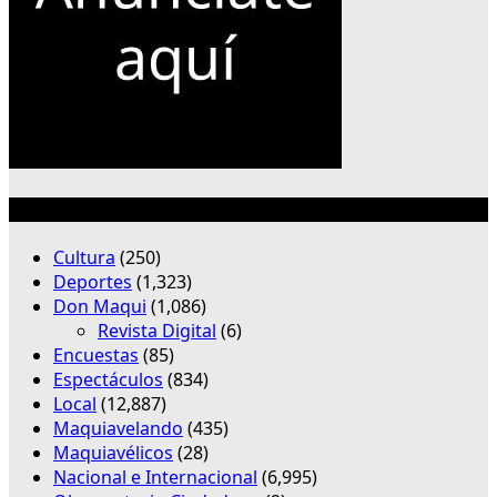
Categorías
Cultura
(250)
Deportes
(1,323)
Don Maqui
(1,086)
Revista Digital
(6)
Encuestas
(85)
Espectáculos
(834)
Local
(12,887)
Maquiavelando
(435)
Maquiavélicos
(28)
Nacional e Internacional
(6,995)