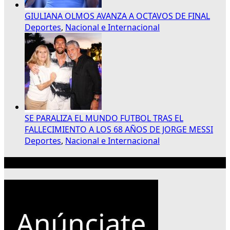
GIULIANA OLMOS AVANZA A OCTAVOS DE FINAL
Deportes
,
Nacional e Internacional
SE PARALIZA EL MUNDO FUTBOL TRAS EL
FALLECIMIENTO A LOS 68 AÑOS DE JORGE MESSI
Deportes
,
Nacional e Internacional
Publicidad 300×250