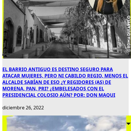
EL BARRIO ANTIGUO ES DESTINO SEGURO PARA
ATACAR MUJERES, PERO NI CABILDO REGIO, MENOS EL
ALCALDE SABÍAN DE ESO ¿Y REGIDORES (AS) DE
MORENA, PAN, PRI? ¿EMBELESADOS CON EL
PRESIDENCIAL COLOSIO AÚN? POR: DON MAQUI
diciembre 26, 2022