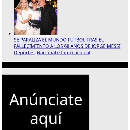
SE PARALIZA EL MUNDO FUTBOL TRAS EL
FALLECIMIENTO A LOS 68 AÑOS DE JORGE MESSI
Deportes
,
Nacional e Internacional
Publicidad 300×250