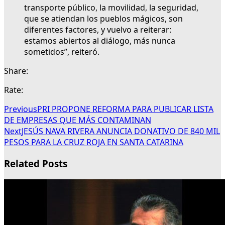
transporte público, la movilidad, la seguridad,
que se atiendan los pueblos mágicos, son
diferentes factores, y vuelvo a reiterar:
estamos abiertos al diálogo, más nunca
sometidos”, reiteró.
Share:
Rate:
Previous
PRI PROPONE REFORMA PARA PUBLICAR LISTA
DE EMPRESAS QUE MÁS CONTAMINAN
Next
JESÚS NAVA RIVERA ANUNCIA DONATIVO DE 840 MIL
PESOS PARA LA CRUZ ROJA EN SANTA CATARINA
Related Posts