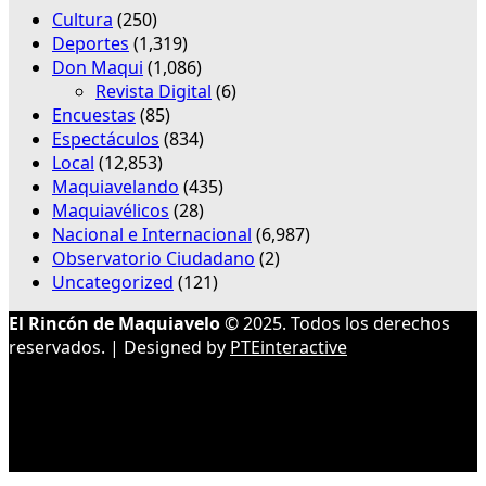
Cultura
(250)
Deportes
(1,319)
Don Maqui
(1,086)
Revista Digital
(6)
Encuestas
(85)
Espectáculos
(834)
Local
(12,853)
Maquiavelando
(435)
Maquiavélicos
(28)
Nacional e Internacional
(6,987)
Observatorio Ciudadano
(2)
Uncategorized
(121)
El Rincón de Maquiavelo
© 2025. Todos los derechos
reservados. | Designed by
PTEinteractive