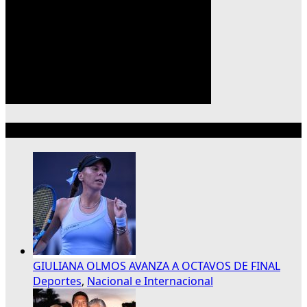
Lo más reciente
GIULIANA OLMOS AVANZA A OCTAVOS DE FINAL
Deportes
,
Nacional e Internacional