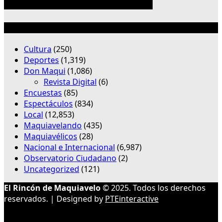
Categorías
Cultura
(250)
Deportes
(1,319)
Don Maqui
(1,086)
Revista Digital
(6)
Encuestas
(85)
Espectáculos
(834)
Local
(12,853)
Maquiavelando
(435)
Maquiavélicos
(28)
Nacional e Internacional
(6,987)
Observatorio Ciudadano
(2)
Uncategorized
(121)
El Rincón de Maquiavelo
© 2025. Todos los derechos
reservados. | Designed by
PTEinteractive