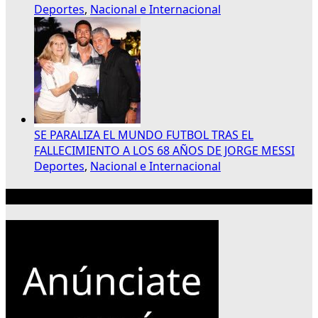
Deportes
,
Nacional e Internacional
SE PARALIZA EL MUNDO FUTBOL TRAS EL
FALLECIMIENTO A LOS 68 AÑOS DE JORGE MESSI
Deportes
,
Nacional e Internacional
Publicidad 300×250