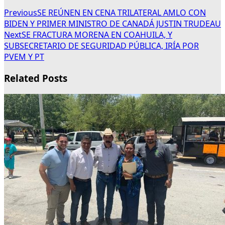
Previous
SE REÚNEN EN CENA TRILATERAL AMLO CON
BIDEN Y PRIMER MINISTRO DE CANADÁ JUSTIN TRUDEAU
Next
SE FRACTURA MORENA EN COAHUILA, Y
SUBSECRETARIO DE SEGURIDAD PÚBLICA, IRÍA POR
PVEM Y PT
Related Posts