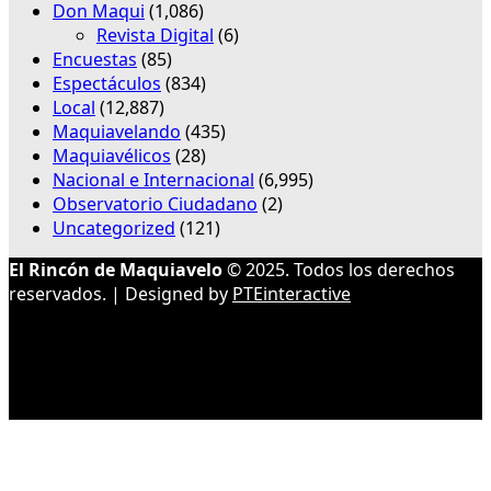
Don Maqui
(1,086)
Revista Digital
(6)
Encuestas
(85)
Espectáculos
(834)
Local
(12,887)
Maquiavelando
(435)
Maquiavélicos
(28)
Nacional e Internacional
(6,995)
Observatorio Ciudadano
(2)
Uncategorized
(121)
El Rincón de Maquiavelo
© 2025. Todos los derechos
reservados. | Designed by
PTEinteractive