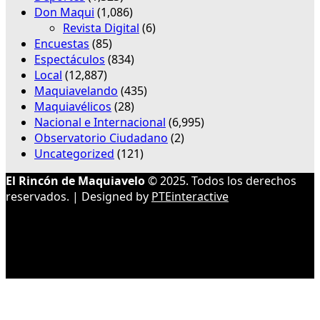
Don Maqui
(1,086)
Revista Digital
(6)
Encuestas
(85)
Espectáculos
(834)
Local
(12,887)
Maquiavelando
(435)
Maquiavélicos
(28)
Nacional e Internacional
(6,995)
Observatorio Ciudadano
(2)
Uncategorized
(121)
El Rincón de Maquiavelo
© 2025. Todos los derechos
reservados. | Designed by
PTEinteractive