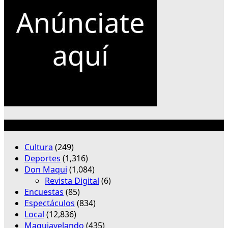
Categorías
Cultura
(249)
Deportes
(1,316)
Don Maqui
(1,084)
Revista Digital
(6)
Encuestas
(85)
Espectáculos
(834)
Local
(12,836)
Maquiavelando
(435)