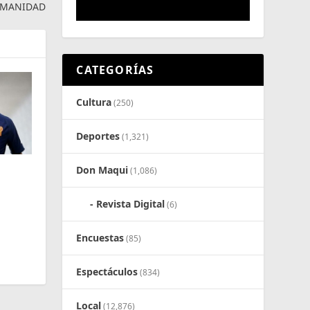
UMANIDAD
CATEGORÍAS
Cultura
(250)
Deportes
(1,321)
Don Maqui
(1,086)
Revista Digital
(6)
Encuestas
(85)
Espectáculos
(834)
Local
(12,876)