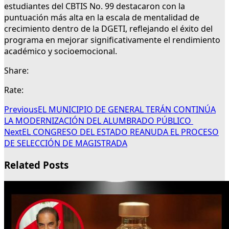
estudiantes del CBTIS No. 99 destacaron con la
puntuación más alta en la escala de mentalidad de
crecimiento dentro de la DGETI, reflejando el éxito del
programa en mejorar significativamente el rendimiento
académico y socioemocional.
Share:
Rate:
Previous
EL MUNICIPIO DE GENERAL TERÁN CONTINÚA
LA MODERNIZACIÓN DEL ALUMBRADO PÚBLICO
Next
EL CONGRESO DEL ESTADO REANUDA EL PROCESO
DE SELECCIÓN DE MAGISTRADA
Related Posts