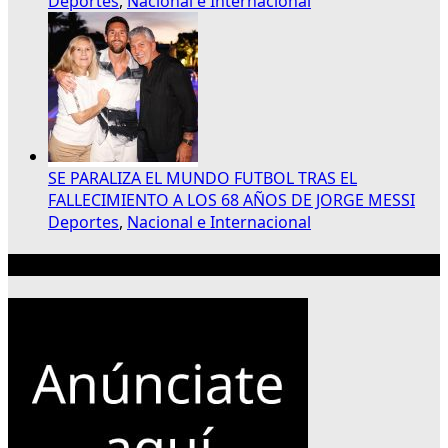
Deportes
,
Nacional e Internacional
SE PARALIZA EL MUNDO FUTBOL TRAS EL
FALLECIMIENTO A LOS 68 AÑOS DE JORGE MESSI
Deportes
,
Nacional e Internacional
Publicidad 300×250