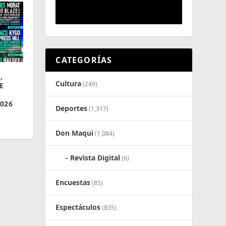
CATEGORÍAS
,
Cultura
(249)
E
026
Deportes
(1,317)
Don Maqui
(1,084)
Revista Digital
(6)
Encuestas
(85)
Espectáculos
(835)