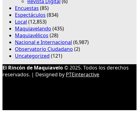
Revista Digital
(6)
Encuestas
(85)
Espectáculos
(834)
Local
(12,853)
Maquiavelando
(435)
Maquiavélicos
(28)
Nacional e Internacional
(6,987)
Observatorio Ciudadano
(2)
Uncategorized
(121)
El Rincón de Maquiavelo
© 2025. Todos los derechos
reservados. | Designed by
PTEinteractive