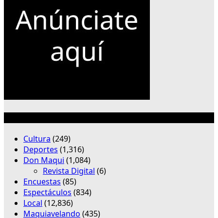
Categorías
Cultura
(249)
Deportes
(1,316)
Don Maqui
(1,084)
Revista Digital
(6)
Encuestas
(85)
Espectáculos
(834)
Local
(12,836)
Maquiavelando
(435)