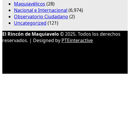
Maquiavélicos
(28)
Nacional e Internacional
(6,974)
Observatorio Ciudadano
(2)
Uncategorized
(121)
El Rincón de Maquiavelo
© 2025. Todos los derechos
reservados. | Designed by
PTEinteractive