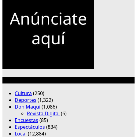
Categorías
Cultura
(250)
Deportes
(1,322)
Don Maqui
(1,086)
Revista Digital
(6)
Encuestas
(85)
Espectáculos
(834)
Local
(12,884)