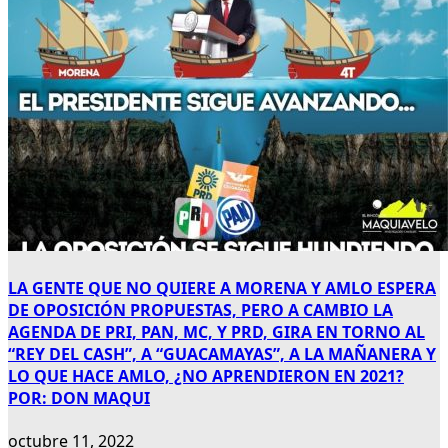
LA GENTE QUE NO QUIERE A MORENA Y AMLO ESPERA
DE OPOSICIÓN PROPUESTAS, PERO A CAMBIO LA
AGENDA DE PRI, PAN, MC, Y PRD, GIRA EN TORNO AL
“REY DEL CASH”, A “GUACAMAYAS”, A LA MAÑANERA Y
LO QUE HACE AMLO, ¿NO APRENDIERON EN 2021?
POR: DON MAQUI
octubre 11, 2022