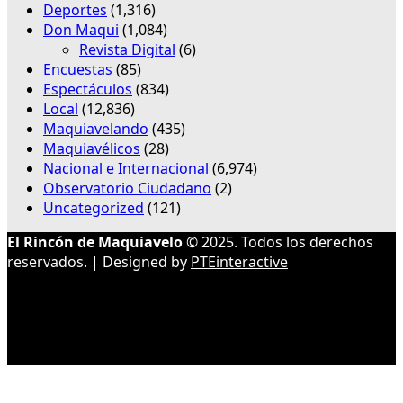
Deportes
(1,316)
Don Maqui
(1,084)
Revista Digital
(6)
Encuestas
(85)
Espectáculos
(834)
Local
(12,836)
Maquiavelando
(435)
Maquiavélicos
(28)
Nacional e Internacional
(6,974)
Observatorio Ciudadano
(2)
Uncategorized
(121)
El Rincón de Maquiavelo
© 2025. Todos los derechos
reservados. | Designed by
PTEinteractive