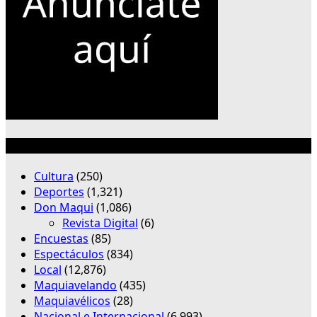
Categorías
Cultura
(250)
Deportes
(1,321)
Don Maqui
(1,086)
Revista Digital
(6)
Encuestas
(85)
Espectáculos
(834)
Local
(12,876)
Maquiavelando
(435)
Maquiavélicos
(28)
Nacional e Internacional
(6,993)