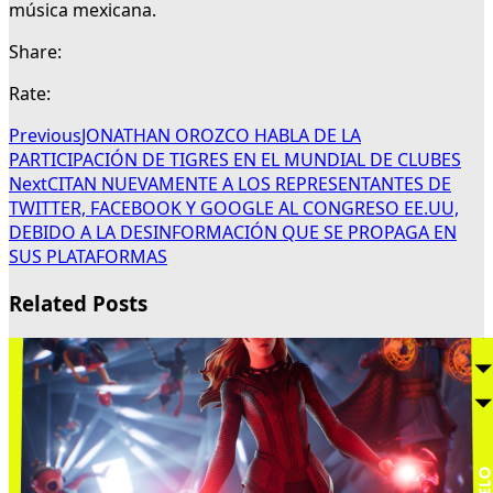
música mexicana.
Share:
Rate:
Previous
JONATHAN OROZCO HABLA DE LA
PARTICIPACIÓN DE TIGRES EN EL MUNDIAL DE CLUBES
Next
CITAN NUEVAMENTE A LOS REPRESENTANTES DE
TWITTER, FACEBOOK Y GOOGLE AL CONGRESO EE.UU,
DEBIDO A LA DESINFORMACIÓN QUE SE PROPAGA EN
SUS PLATAFORMAS
Related Posts