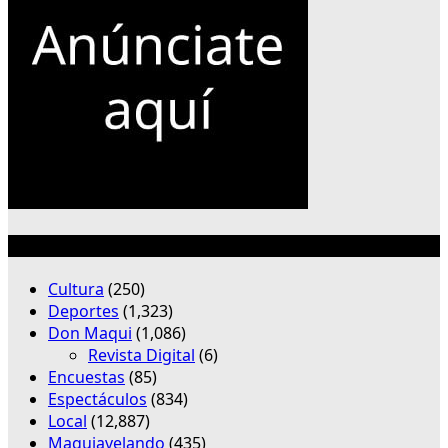
Categorías
Cultura
(250)
Deportes
(1,323)
Don Maqui
(1,086)
Revista Digital
(6)
Encuestas
(85)
Espectáculos
(834)
Local
(12,887)
Maquiavelando
(435)