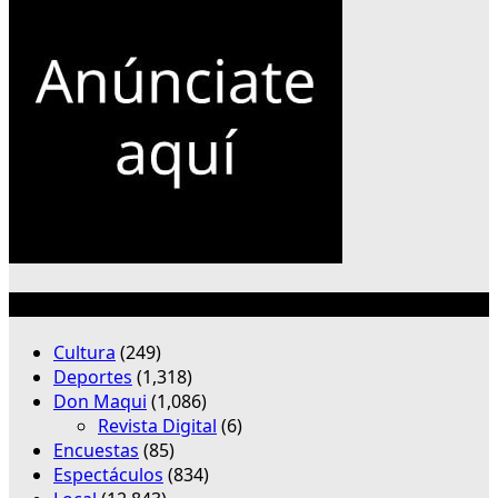
Categorías
Cultura
(249)
Deportes
(1,318)
Don Maqui
(1,086)
Revista Digital
(6)
Encuestas
(85)
Espectáculos
(834)