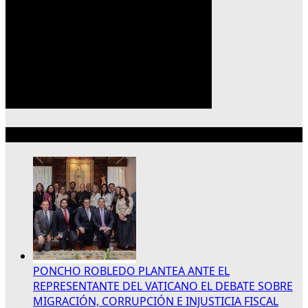
Lo más reciente
PONCHO ROBLEDO PLANTEA ANTE EL
REPRESENTANTE DEL VATICANO EL DEBATE SOBRE
MIGRACIÓN, CORRUPCIÓN E INJUSTICIA FISCAL