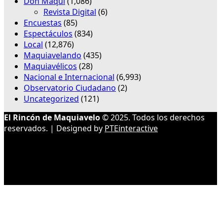
Don Maqui
(1,086)
Revista Digital
(6)
Encuestas
(85)
Espectáculos
(834)
Local
(12,876)
Maquiavelando
(435)
Maquiavélicos
(28)
Nacional e Internacional
(6,993)
Observatorio Ciudadano
(2)
Uncategorized
(121)
El Rincón de Maquiavelo
© 2025. Todos los derechos
reservados. | Designed by
PTEinteractive