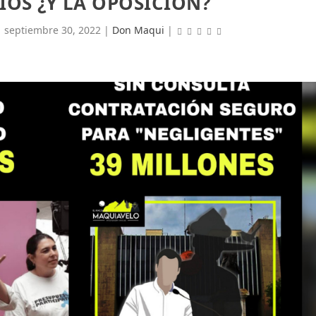
OS ¿Y LA OPOSICIÓN?
|
septiembre 30, 2022
|
Don Maqui
|