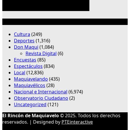
Categorías
Cultura
(249)
Deportes
(1,316)
Don Maqui
(1,084)
Revista Digital
(6)
Encuestas
(85)
Espectáculos
(834)
Local
(12,836)
Maquiavelando
(435)
Maquiavélicos
(28)
Nacional e Internacional
(6,974)
Observatorio Ciudadano
(2)
Uncategorized
(121)
El Rincón de Maquiavelo
© 2025. Todos los derechos
reservados. | Designed by
PTEinteractive