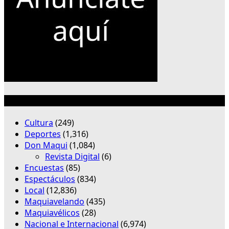
Categorías
Cultura
(249)
Deportes
(1,316)
Don Maqui
(1,084)
Revista Digital
(6)
Encuestas
(85)
Espectáculos
(834)
Local
(12,836)
Maquiavelando
(435)
Maquiavélicos
(28)
Nacional e Internacional
(6,974)