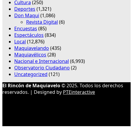
Cultura
(250)
Deportes
(1,321)
Don Maqui
(1,086)
Revista Digital
(6)
Encuestas
(85)
Espectáculos
(834)
Local
(12,876)
Maquiavelando
(435)
Maquiavélicos
(28)
Nacional e Internacional
(6,993)
Observatorio Ciudadano
(2)
Uncategorized
(121)
El Rincón de Maquiavelo
© 2025. Todos los derechos
reservados. | Designed by
PTEinteractive