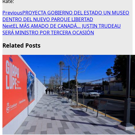
Rate:
Previous
PROYECTA GOBIERNO DEL ESTADO UN MUSEO
DENTRO DEL NUEVO PARQUE LIBERTAD
Next
EL MÁS AMADO DE CANADÁ… JUSTIN TRUDEAU
SERÁ MINISTRO POR TERCERA OCASIÓN
Related Posts