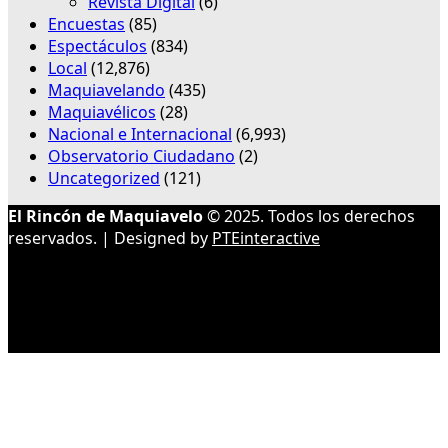
Revista Digital
(6)
Encuestas
(85)
Espectáculos
(834)
Local
(12,876)
Maquiavelando
(435)
Maquiavélicos
(28)
Nacional e Internacional
(6,993)
Observatorio Ciudadano
(2)
Uncategorized
(121)
El Rincón de Maquiavelo
© 2025. Todos los derechos
reservados. | Designed by
PTEinteractive