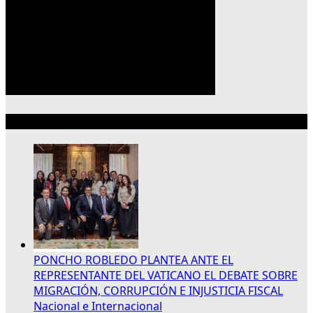
Lo más reciente
PONCHO ROBLEDO PLANTEA ANTE EL
REPRESENTANTE DEL VATICANO EL DEBATE SOBRE
MIGRACIÓN, CORRUPCIÓN E INJUSTICIA FISCAL
Nacional e Internacional