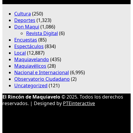
Categorías
Cultura
(250)
Deportes
(1,323)
Don Maqui
(1,086)
Revista Digital
(6)
Encuestas
(85)
Espectáculos
(834)
Local
(12,887)
Maquiavelando
(435)
Maquiavélicos
(28)
Nacional e Internacional
(6,995)
Observatorio Ciudadano
(2)
Uncategorized
(121)
El Rincón de Maquiavelo
© 2025. Todos los derechos
reservados. | Designed by
PTEinteractive