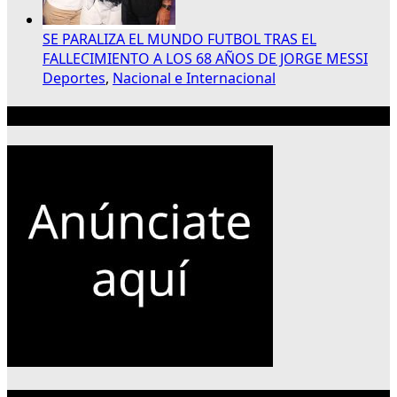
SE PARALIZA EL MUNDO FUTBOL TRAS EL
FALLECIMIENTO A LOS 68 AÑOS DE JORGE MESSI
Deportes
,
Nacional e Internacional
Publicidad 300×250