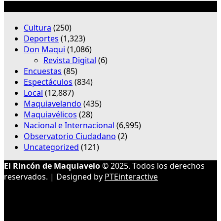
Categorías
Cultura
(250)
Deportes
(1,323)
Don Maqui
(1,086)
Revista Digital
(6)
Encuestas
(85)
Espectáculos
(834)
Local
(12,887)
Maquiavelando
(435)
Maquiavélicos
(28)
Nacional e Internacional
(6,995)
Observatorio Ciudadano
(2)
Uncategorized
(121)
El Rincón de Maquiavelo
© 2025. Todos los derechos
reservados. | Designed by
PTEinteractive