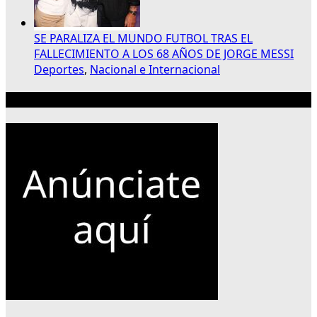
SE PARALIZA EL MUNDO FUTBOL TRAS EL
FALLECIMIENTO A LOS 68 AÑOS DE JORGE MESSI
Deportes
,
Nacional e Internacional
Publicidad 300×250