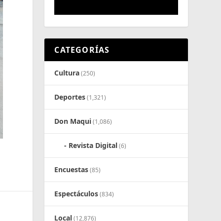
CATEGORÍAS
Cultura
(250)
Deportes
(1,321)
Don Maqui
(1,086)
Revista Digital
(6)
Encuestas
(85)
Espectáculos
(834)
Local
(12,876)