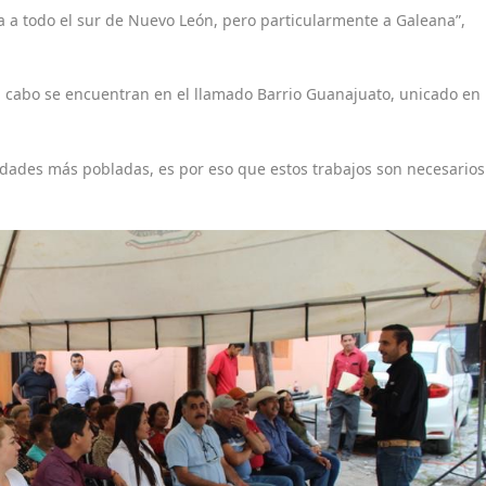
 a todo el sur de Nuevo León, pero particularmente a Galeana”,
 a cabo se encuentran en el llamado Barrio Guanajuato, unicado en
idades más pobladas, es por eso que estos trabajos son necesarios