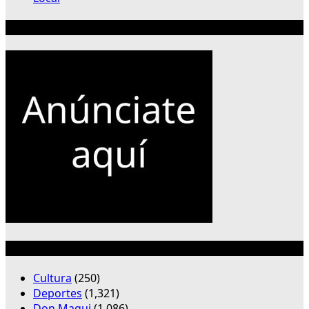
Publicidad 300×250
Categorías
Cultura
(250)
Deportes
(1,321)
Don Maqui
(1,086)