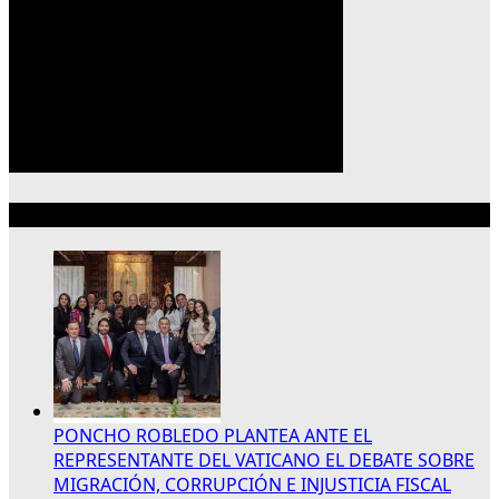
Lo más reciente
PONCHO ROBLEDO PLANTEA ANTE EL
REPRESENTANTE DEL VATICANO EL DEBATE SOBRE
MIGRACIÓN, CORRUPCIÓN E INJUSTICIA FISCAL