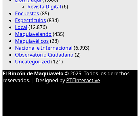
Revista Digital
(6)
Encuestas
(85)
Espectáculos
(834)
Local
(12,876)
Maquiavelando
(435)
Maquiavélicos
(28)
Nacional e Internacional
(6,993)
Observatorio Ciudadano
(2)
Uncategorized
(121)
El Rincón de Maquiavelo
© 2025. Todos los derechos
reservados. | Designed by
PTEinteractive