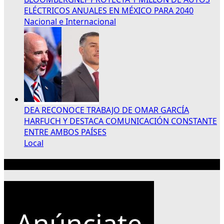
ELÉCTRICOS ANUALES EN MÉXICO PARA 2040
Nacional e Internacional
DEA RECONOCE TRABAJO DE OMAR GARCÍA
HARFUCH Y DESTACA COMUNICACIÓN CONSTANTE
ENTRE AMBOS PAÍSES
Local
Publicidad 300×250