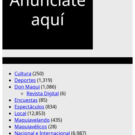
Categorías
Cultura
(250)
Deportes
(1,319)
Don Maqui
(1,086)
Revista Digital
(6)
Encuestas
(85)
Espectáculos
(834)
Local
(12,853)
Maquiavelando
(435)
Maquiavélicos
(28)
Nacional e Internacional
(6,987)