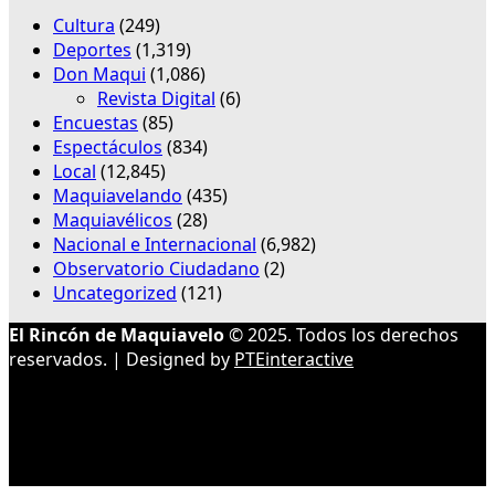
Cultura
(249)
Deportes
(1,319)
Don Maqui
(1,086)
Revista Digital
(6)
Encuestas
(85)
Espectáculos
(834)
Local
(12,845)
Maquiavelando
(435)
Maquiavélicos
(28)
Nacional e Internacional
(6,982)
Observatorio Ciudadano
(2)
Uncategorized
(121)
El Rincón de Maquiavelo
© 2025. Todos los derechos
reservados. | Designed by
PTEinteractive