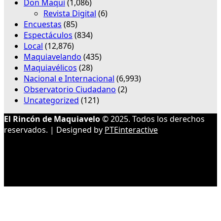
Don Maqui
(1,086)
Revista Digital
(6)
Encuestas
(85)
Espectáculos
(834)
Local
(12,876)
Maquiavelando
(435)
Maquiavélicos
(28)
Nacional e Internacional
(6,993)
Observatorio Ciudadano
(2)
Uncategorized
(121)
El Rincón de Maquiavelo
© 2025. Todos los derechos
reservados. | Designed by
PTEinteractive