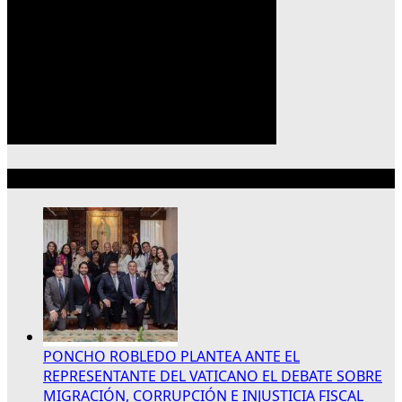
Lo más reciente
PONCHO ROBLEDO PLANTEA ANTE EL
REPRESENTANTE DEL VATICANO EL DEBATE SOBRE
MIGRACIÓN, CORRUPCIÓN E INJUSTICIA FISCAL