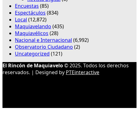
Encuestas
(85)
Espectáculos
(834)
Local
(12,872)
Maquiavelando
(435)
Maquiavélicos
(28)
Nacional e Internacional
(6,992)
Observatorio Ciudadano
(2)
Uncategorized
(121)
El Rincón de Maquiavelo
© 2025. Todos los derechos
reservados. | Designed by
PTEinteractive