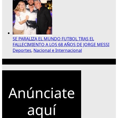
SE PARALIZA EL MUNDO FUTBOL TRAS EL
FALLECIMIENTO A LOS 68 AÑOS DE JORGE MESSI
Deportes
,
Nacional e Internacional
Publicidad 300×250