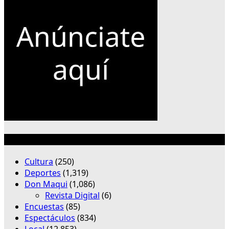
Categorías
Cultura
(250)
Deportes
(1,319)
Don Maqui
(1,086)
Revista Digital
(6)
Encuestas
(85)
Espectáculos
(834)