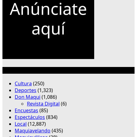
Categorías
Cultura
(250)
Deportes
(1,323)
Don Maqui
(1,086)
Revista Digital
(6)
Encuestas
(85)
Espectáculos
(834)
Local
(12,887)
Maquiavelando
(435)