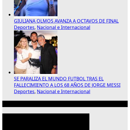
GIULIANA OLMOS AVANZA A OCTAVOS DE FINAL
Deportes
,
Nacional e Internacional
SE PARALIZA EL MUNDO FUTBOL TRAS EL
FALLECIMIENTO A LOS 68 AÑOS DE JORGE MESSI
Deportes
,
Nacional e Internacional
Publicidad 300×250