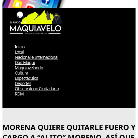
Inicio
Local
Nacional e Internacional
Don Maqui
Maquiavelando
Cultura
Espectáculos
Deportes
Observatorio Ciudadano
RDM
Select Page
MORENA QUIERE QUITARLE FUERO Y
CARGO A “ALITO” MORENO, ASÍ QUE