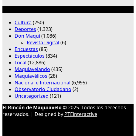
Categorías
Cultura
(250)
Deportes
(1,323)
Don Maqui
(1,086)
Revista Digital
(6)
Encuestas
(85)
Espectáculos
(834)
Local
(12,886)
Maquiavelando
(435)
Maquiavélicos
(28)
Nacional e Internacional
(6,995)
Observatorio Ciudadano
(2)
Uncategorized
(121)
El Rincón de Maquiavelo
© 2025. Todos los derechos
reservados. | Designed by
PTEinteractive