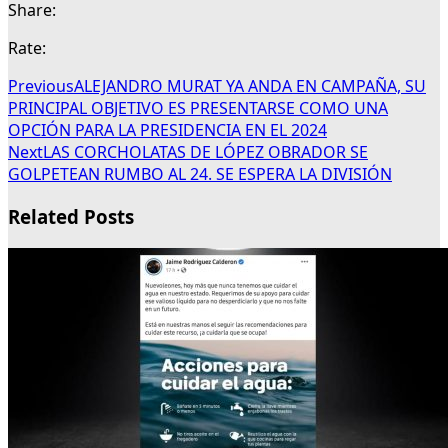
Share:
Rate:
Previous
ALEJANDRO MURAT YA ANDA EN CAMPAÑA, SU
PRINCIPAL OBJETIVO ES PRESENTARSE COMO UNA
OPCIÓN PARA LA PRESIDENCIA EN EL 2024
Next
LAS CORCHOLATAS DE LÓPEZ OBRADOR SE
GOLPETEAN RUMBO AL 24. SE ESPERA LA DIVISIÓN
Related Posts