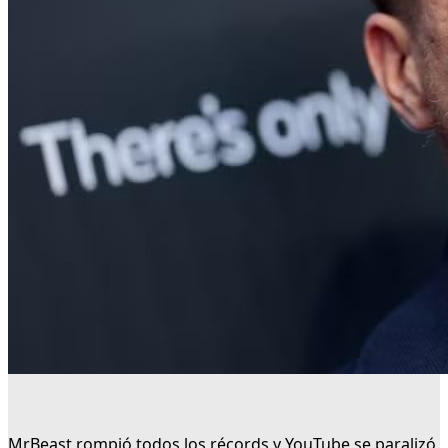
MrBeast rompió todos los récords y YouTube se paralizó,