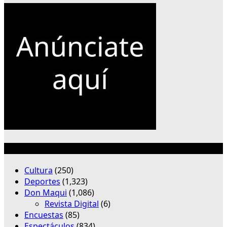
Categorías
Cultura
(250)
Deportes
(1,323)
Don Maqui
(1,086)
Revista Digital
(6)
Encuestas
(85)
Espectáculos
(834)