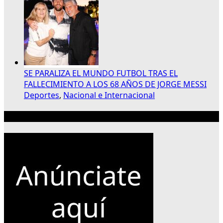
SE PARALIZA EL MUNDO FUTBOL TRAS EL
FALLECIMIENTO A LOS 68 AÑOS DE JORGE MESSI
Deportes
,
Nacional e Internacional
Publicidad 300×250