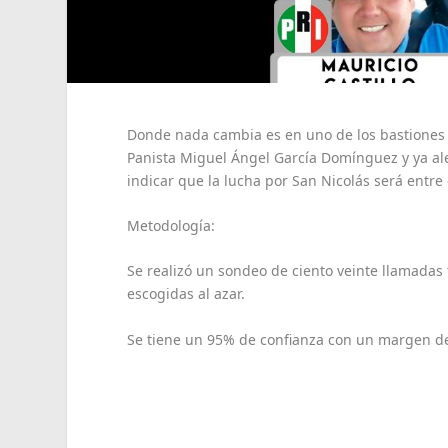
Donde nada cambia es en uno de los bastiones 
Panista Miguel Ángel García Domínguez y ya alej
indicar que la lucha por San Nicolás será entre
Metodología:
Se realizó un sondeo de ciento veinte llamadas 
escogidas al azar.
Se tiene un 95% de confianza con un margen de