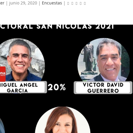
er
|
junio 29, 2020
|
Encuestas
|