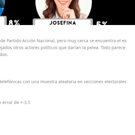
de Partido Acción Nacional, pero muy cerca se encuentra el ex
ados otros actores políticos que darían la pelea. Todo parece
 dos.
telefónicas con una muestra aleatoria en secciones electorales
 error de +-3.5