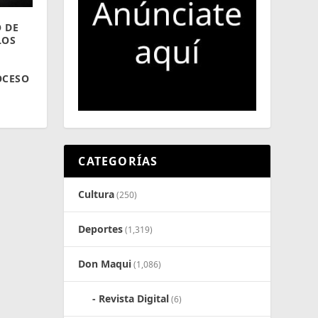
 DE
LOS
OCESO
CATEGORÍAS
Cultura
(250)
Deportes
(1,319)
Don Maqui
(1,086)
Revista Digital
(6)